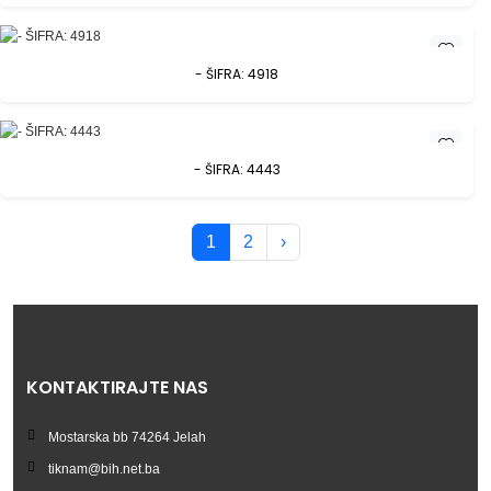
- ŠIFRA: 4918
- ŠIFRA: 4443
1
2
›
KONTAKTIRAJTE NAS
Mostarska bb 74264 Jelah
tiknam@bih.net.ba