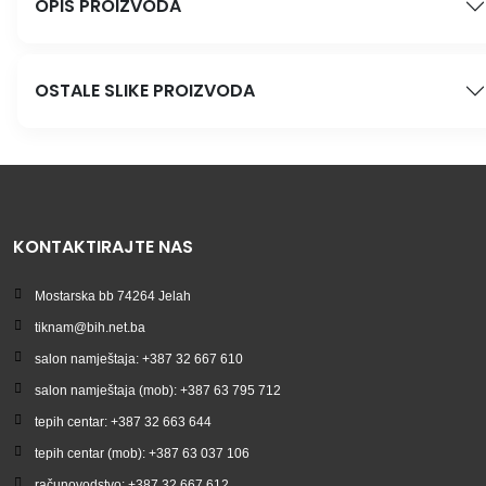
OPIS PROIZVODA
OSTALE SLIKE PROIZVODA
KONTAKTIRAJTE NAS
Mostarska bb 74264 Jelah
tiknam@bih.net.ba
salon namještaja: +387 32 667 610
salon namještaja (mob): +387 63 795 712
tepih centar: +387 32 663 644
tepih centar (mob): +387 63 037 106
računovodstvo: +387 32 667 612