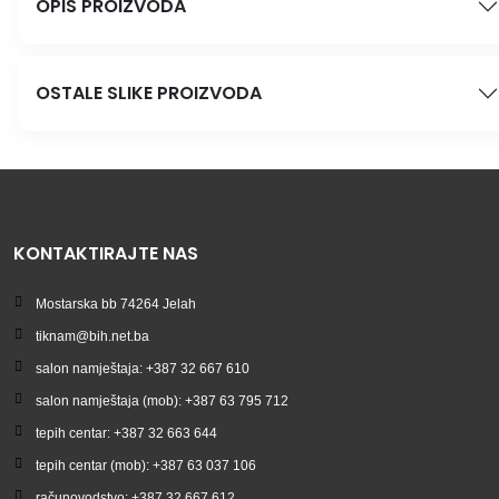
OPIS PROIZVODA
OSTALE SLIKE PROIZVODA
KONTAKTIRAJTE NAS
Mostarska bb 74264 Jelah
tiknam@bih.net.ba
salon namještaja: +387 32 667 610
salon namještaja (mob): +387 63 795 712
tepih centar: +387 32 663 644
tepih centar (mob): +387 63 037 106
računovodstvo: +387 32 667 612