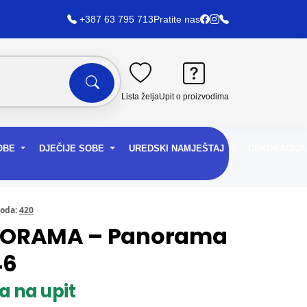
+387 63 795 713
Pratite nas
Lista želja
Upit o proizvodima
SOBE
DJEČIJE SOBE
UREDSKI NAMJEŠTAJ
DEKORACIJ
voda:
420
ORAMA – Panorama
46
a na upit