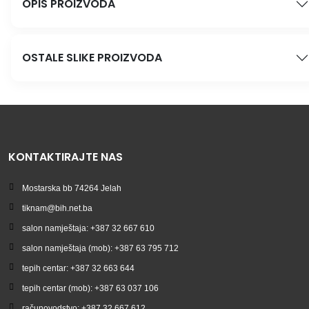
OPIS PROIZVODA
OSTALE SLIKE PROIZVODA
KONTAKTIRAJTE NAS
Mostarska bb 74264 Jelah
tiknam@bih.net.ba
salon namještaja: +387 32 667 610
salon namještaja (mob): +387 63 795 712
tepih centar: +387 32 663 644
tepih centar (mob): +387 63 037 106
računovodstvo: +387 32 667 612